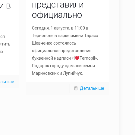
представили
и в
официально
Сегодня, 1 августа, в 11:00 в
Тернополе в парке имени Тараса
лся
Шевченко состоялось
итить
официальное представление
ых
буквенной надписи «I
Ternopil».
о
Подарок городу сделали семьи
Мариновских и Лупийчук.
льніше
Детальніше