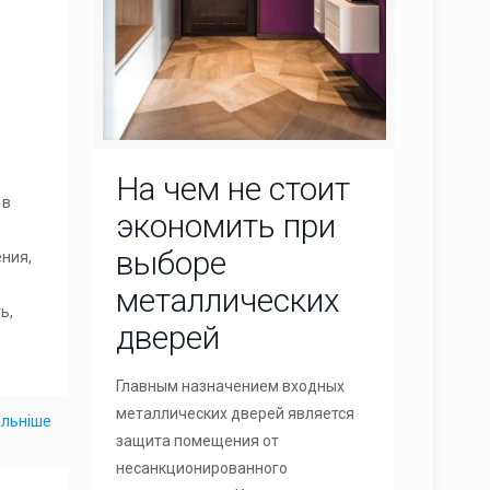
На чем не стоит
 в
экономить при
выборе
ния,
металлических
ь,
дверей
Главным назначением входных
металлических дверей является
льніше
защита помещения от
несанкционированного