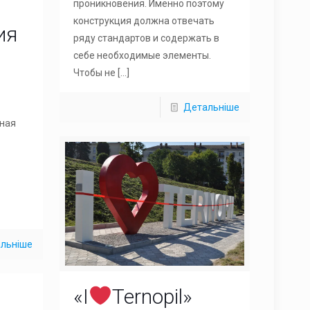
проникновения. Именно поэтому
конструкция должна отвечать
ия
ряду стандартов и содержать в
себе необходимые элементы.
Чтобы не
[…]
Детальніше
ная
а
льніше
«I
Ternopil»