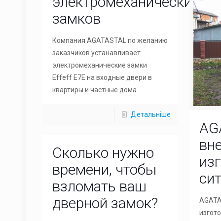
электромеханических
замков
Компания AGATASTAL по желанию
заказчиков устанавливает
электромеханические замки
Effeff E7E на входные двери в
квартиры и частные дома.
Детальніше
AG
вн
Сколько нужно
из
времени, чтобы
си
взломать ваш
дверной замок?
AGATA
изгот