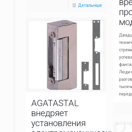
вр
Детальніше
пр
мо
Двадц
технич
стрем
успев
фанта
Люди 
разгов
тысяч
перед
AGATASTAL
внедряет
установления