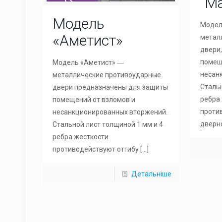
“М
Модель
Модел
«Аметист»
метал
двери
помещ
Модель «Аметист» ―
несан
металлические противоударные
Стальн
двери предназначены для защиты
ребра
помещений от взломов и
проти
несанкционированных вторжений.
дверн
Стальной лист толщиной 1 мм и 4
ребра жесткости
противодействуют отгибу
[…]
Детальніше