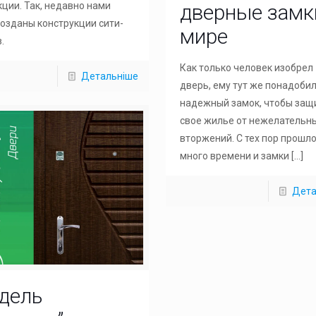
ции. Так, недавно нами
дверные замк
озданы конструкции сити-
мире
.
Как только человек изобрел
Детальніше
дверь, ему тут же понадоби
надежный замок, чтобы защ
свое жилье от нежелательн
вторжений. С тех пор прошл
много времени и замки
[…]
Дета
дель