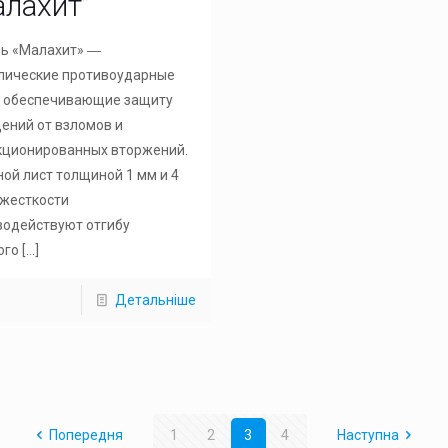
алахит”
ь «Малахит» ―
лические противоударные
, обеспечивающие защиту
ений от взломов и
кционированных вторжений.
ой лист толщиной 1 мм и 4
 жесткости
водействуют отгибу
ого
[…]
Детальніше
Попередня
1
2
3
4
Наступна