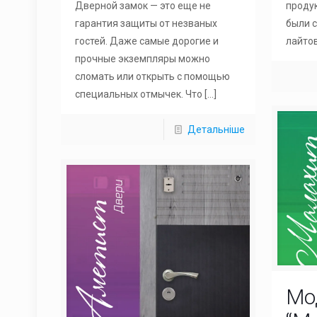
продук
Дверной замок — это еще не
были с
гарантия защиты от незваных
лайтов
гостей. Даже самые дорогие и
прочные экземпляры можно
сломать или открыть с помощью
специальных отмычек. Что
[…]
Детальніше
Мо