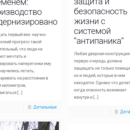
защита и
еменем:
безопасность
оизводство
жизни с
дернизировано
системой
ать первый век: научно-
“антипаника“
еский прогресс такой
ительный, что люди не
Любая дверная конструкция
ают мечтать и
первую очередь должна
зировать наперегонки ему.
защищать не только помеще
научились летать,
но и людей, которые в нем
аривать на расстоянии в
находятся. Однако что делат
и километров,
когда опасность возникает
вигаться
[…]
изнутри и
[…]
Детальніше
Дета