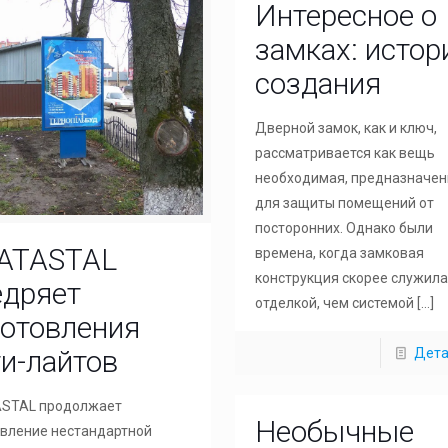
Интересное о
замках: истор
создания
Дверной замок, как и ключ,
рассматривается как вещь
необходимая, предназначен
для защиты помещений от
посторонних. Однако были
ATASTAL
времена, когда замковая
конструкция скорее служил
едряет
отделкой, чем системой
[…]
готовления
ти-лайтов
Дета
STAL продолжает
Необычные
овление нестандартной