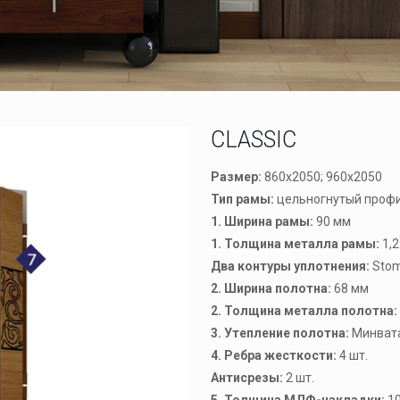
CLASSIC
Размер:
860х2050; 960х2050
Тип рамы:
цельногнутый проф
1. Ширина рамы:
90 мм
1. Толщина металла рамы:
1,2
Два контуры уплотнения:
Stom
2. Ширина полотна:
68 мм
2. Толщина металла полотна:
3. Утепление полотна:
Минват
4. Ребра жесткости:
4 шт.
Антисрезы:
2 шт.
5. Толщина МДФ-накладки:
10