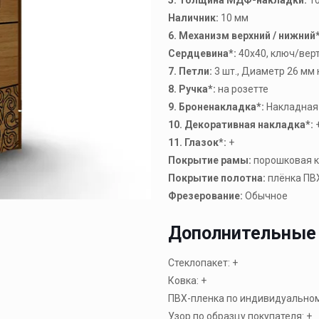
Наличник:
10 мм
6. Механизм верхний / нижний*
Сердцевина*:
40х40, ключ/вер
7. Петли:
3 шт., Диаметр 26 мм
8. Ручка*:
на розетте
9. Броненакладка*:
Накладная
10. Декоративная накладка*:
11. Глазок*:
+
Покрытие рамы:
порошковая к
Покрытие полотна:
плёнка ПВХ
Фрезерование:
Обычное
Дополнительные
Стеклопакет: +
Ковка: +
ПВХ-пленка по индивидуальному
Узор по образцу покупателя: +