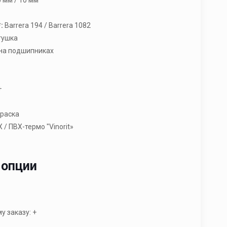
:
Barrera 194 / Barrera 1082
тушка
 на подшипниках
+
раска
 / ПВХ-термо "Vinorit»
 опции
 заказу: +