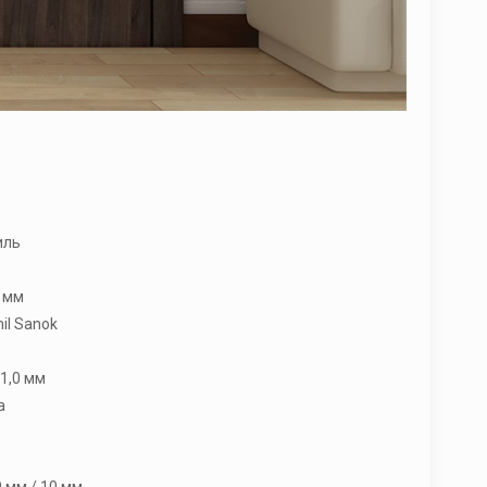
иль
 мм
il Sanok
1,0 мм
а
 мм / 10 мм