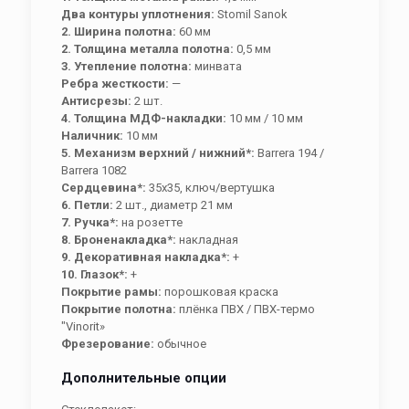
Два контуры уплотнения:
Stomil Sanok
2. Ширина полотна:
60 мм
2. Толщина металла полотна:
0,5 мм
3. Утепление полотна:
минвата
Ребра жесткости:
—
Антисрезы:
2 шт.
4. Толщина МДФ-накладки:
10 мм / 10 мм
Наличник:
10 мм
5. Механизм верхний / нижний*:
Barrera 194 /
Barrera 1082
Сердцевина*:
35х35, ключ/вертушка
6. Петли:
2 шт., диаметр 21 мм
7. Ручка*:
на розетте
8. Броненакладка*:
накладная
9. Декоративная накладка*:
+
10. Глазок*:
+
Покрытие рамы:
порошковая краска
Покрытие полотна:
плёнка ПВХ / ПВХ-термо
"Vinorit»
Фрезерование:
обычное
Дополнительные опции