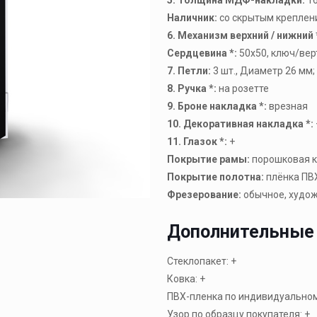
Наличник:
со скрытым креплен
6. Механизм верхний / нижний 
Сердцевина *:
50х50, ключ/ве
7. Петли:
3 шт., Диаметр 26 мм
8. Ручка *:
на розетте
9. Броне накладка *:
врезная
10. Декоративная накладка *:
11. Глазок *:
+
Покрытие рамы:
порошковая к
Покрытие полотна:
плёнка ПВХ
Фрезерование:
oбычное, худож
Дополнительные
Стеклопакет: +
Ковка: +
ПВХ-пленка по индивидуальному
Узор по образцу покупателя: +