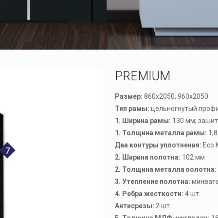
PREMIUM
Размер:
860х2050; 960х2050
Тип рамы:
цельногнутый проф
1. Ширина рамы:
130 мм; зашит
1. Толщина металла рамы:
1,8
Два контуры уплотнения:
Eco 
2. Ширина полотна:
102 мм
2. Толщина металла полотна:
3. Утепление полотна:
минват
4. Ребра жесткости:
4 шт.
Антисрезы:
2 шт.
5. Толщина МДФ-накладки:
16