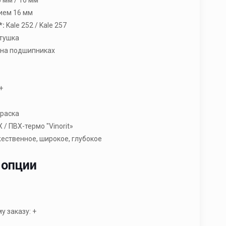
ием 16 мм
*:
Kale 252 / Kale 257
ртушка
; на подшипниках
+
раска
 / ПВХ-термо "Vinorit»
ественное, широкое, глубокое
 опции
 заказу: +