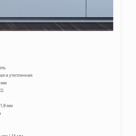
иль
ая и утепленная
 мм
KS
1,8 мм
а
 мм / 16 мм