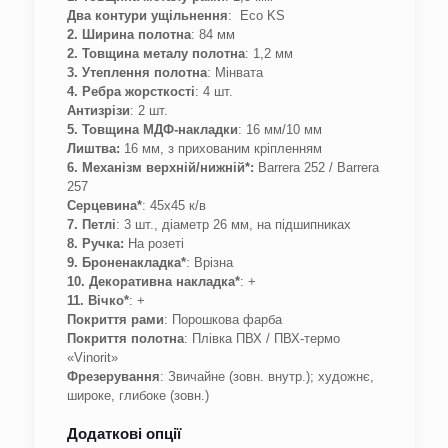
Два контури ущільнення
: Eco KS
2. Ширина полотна
: 84 мм
2. Товщина металу полотна
: 1,2 мм
3. Утеплення полотна
: Мінвата
4. Ребра жорсткості
: 4 шт.
Антизрізи
: 2 шт.
5. Товщина МДФ-накладки
: 16 мм/10 мм
Лиштва:
16 мм, з прихованим кріпленням
6. Механізм верхній/нижній*:
Barrera 252 / Barrera
257
Серцевина*
: 45х45 к/в
7. Петлі
: 3 шт., діаметр 26 мм, на підшипниках
8. Ручка:
На розеті
9. Броненакладка*
: Врізна
10. Декоративна накладка*
: +
11. Вічко*
: +
Покриття рами
: Порошкова фарба
Покриття полотна
: Плівка ПВХ / ПВХ-термо
«Vinorit»
Фрезерування
: Звичайне (зовн. внутр.); художнє,
широке, глибоке (зовн.)
Додаткові опції