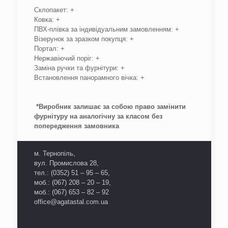
Склопакет: +
Ковка: +
ПВХ-плівка за індивідуальним замовленням: +
Візерунок за зразком покупця: +
Портал: +
Нержавіючий поріг: +
Заміна ручки та фурнітури: +
Встановлення панорамного вічка: +
*Виробник залишає за собою право замінити
фурнітуру на аналогічну за класом без
попередження замовника
м. Тернопіль,
вул. Промислова 28,
тел.: (0352) 51 – 95 – 65,
моб.: (067) 208 – 20 – 19,
моб.: (067) 653 – 82 – 92
office@agatastal.com.ua