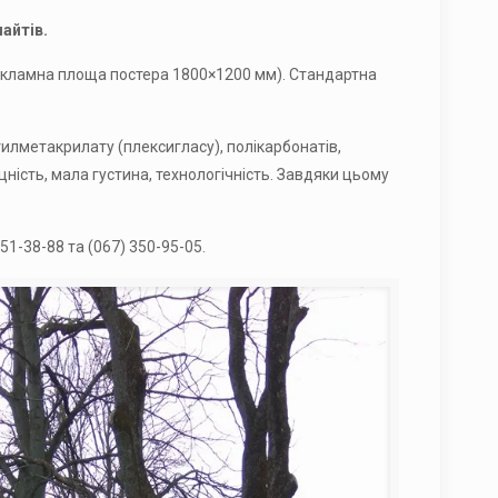
айтів.
(рекламна площа постера 1800×1200 мм). Стандартна
тилметакрилату (плексигласу), полікарбонатів,
цність, мала густина, технологічність. Завдяки цьому
1-38-88 та (067) 350-95-05.