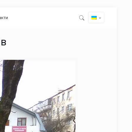
акти
ів