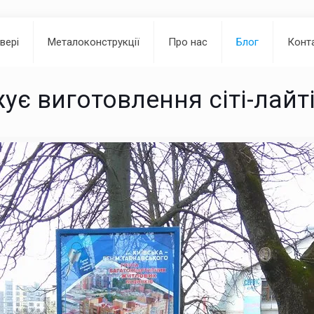
двері
Металоконструкції
Про нас
Блог
Конт
є виготовлення сіті-лайт