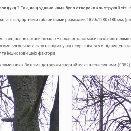
дукції. Так, нещодавно нами було створено конструкції сіті-л
-ніжці зі стандартними габаритними розмірами 1870x1280x180 мм, 
мо спеціальне органічне скло – прозорі пластмаси на основі поліме
агами органічного скла на відміну від неорганічного є: підвищена мі
 та інших зовнішніх факторів.
замовника. За всіма деталями звертайтеся за телефонами: (0352) 5