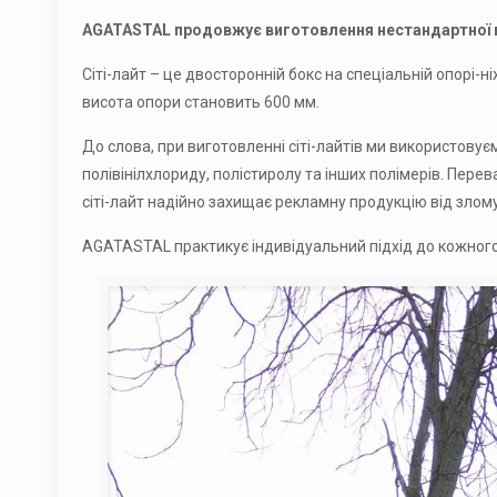
AGATASTAL продовжує виготовлення нестандартної про
Сіті-лайт – це двосторонній бокс на спеціальній опорі
висота опори становить 600 мм.
До слова, при виготовленні сіті-лайтів ми використовує
полівінілхлориду, полістиролу та інших полімерів. Перев
сіті-лайт надійно захищає рекламну продукцію від злому
AGATASTAL практикує індивідуальний підхід до кожного 