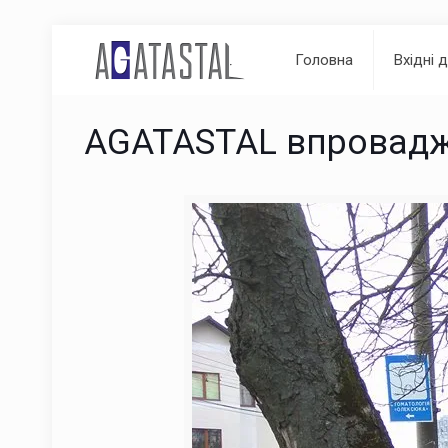
Головна
Вхідні 
AGATASTAL впроваджу