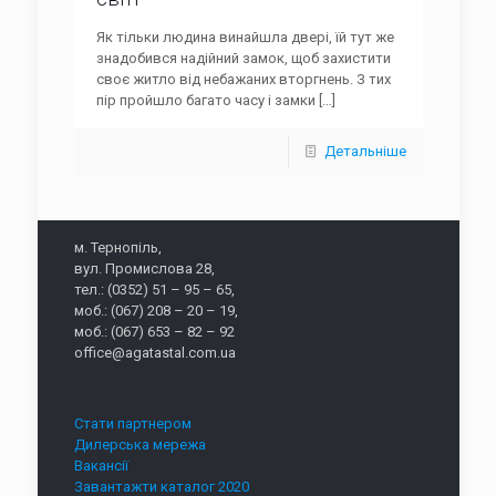
Як тільки людина винайшла двері, їй тут же
знадобився надійний замок, щоб захистити
своє житло від небажаних вторгнень. З тих
пір пройшло багато часу і замки
[…]
Детальніше
м. Тернопіль,
вул. Промислова 28,
тел.: (0352) 51 – 95 – 65,
моб.: (067) 208 – 20 – 19,
моб.: (067) 653 – 82 – 92
office@agatastal.com.ua
Стати партнером
Дилерська мережа
Вакансії
Завантажти каталог 2020